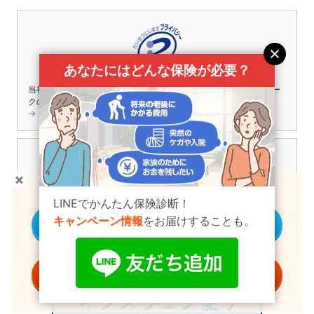
あなたにはどんな保険が必要？
当社は個人情報の取扱いを適切に行う企業としてプライバシーマー
クの使用を認められた認定事業者です。
→「個人情報保護方針」
貯蓄型の保険
をお探しの方へ
WildcardSSL Certificate
LINEでかんたん保険診断！
SBIの保険比較インズウェブは、セキュリティー保護のため、高度な
キャンペーン情報
をお届けすることも。
個別に商品を見る
SSL(TLS)暗号化通信を導入しておりますので、安心してご利用でき
ます。
一括資料請求する