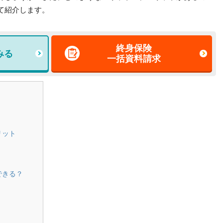
て紹介します。
終身保険
みる
一括資料請求
リット
できる？