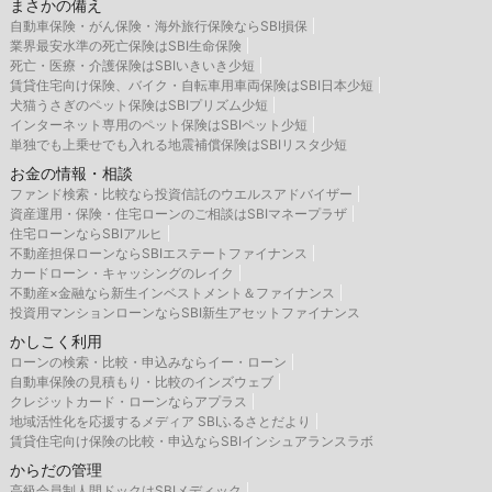
まさかの備え
自動車保険・がん保険・海外旅行保険ならSBI損保
業界最安水準の死亡保険はSBI生命保険
死亡・医療・介護保険はSBIいきいき少短
賃貸住宅向け保険、バイク・自転車用車両保険はSBI日本少短
犬猫うさぎのペット保険はSBIプリズム少短
インターネット専用のペット保険はSBIペット少短
単独でも上乗せでも入れる地震補償保険はSBIリスタ少短
お金の情報・相談
ファンド検索・比較なら投資信託のウエルスアドバイザー
資産運用・保険・住宅ローンのご相談はSBIマネープラザ
住宅ローンならSBIアルヒ
不動産担保ローンならSBIエステートファイナンス
カードローン・キャッシングのレイク
不動産×金融なら新生インベストメント＆ファイナンス
投資用マンションローンならSBI新生アセットファイナンス
かしこく利用
ローンの検索・比較・申込みならイー・ローン
自動車保険の見積もり・比較のインズウェブ
クレジットカード・ローンならアプラス
地域活性化を応援するメディア SBIふるさとだより
賃貸住宅向け保険の比較・申込ならSBIインシュアランスラボ
からだの管理
高級会員制人間ドックはSBIメディック