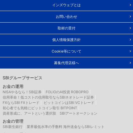
インズウェブとは
お問い合わせ
取材の受付
個人情報保護方針
Cookie等について
募集代理店様へ
SBIグループサービス
お金の運用
NISAやるなら！SBI証券
FOLIOのAI投資 ROBOPRO
信用革命！低コストの信用取引ならSBIネオトレード証券
FXならSBI FXトレード
ビットコインはSBI VCトレード
初心者でも気軽にビットコイン取引 BITPOINT
資産形成に、アートという選択肢 SBIアートオークション
お金の管理
SBI新生銀行
業界最低水準の手数料 海外送金ならSBIレミット