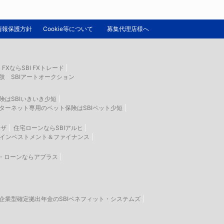
情報保護方針
Cookie等について
募集代理店様へ
FXならSBI FXトレード
肢 SBIアートオークション
険はSBIいきいき少短
ターネット専用のペット保険はSBIペット少短
ラザ
住宅ローンならSBIアルヒ
生インベストメント＆ファイナンス
・ローンならアプラス
企業型確定拠出年金のSBIベネフィット・システムズ