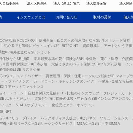
人自動車保険
法人火災保険
法人（高圧）電気
法人賠責保険
法人保険
内
インズウェブとは
お問い合わせ
取材の受付
個人
IOのAI投資 ROBOPRO
信用革命！低コストの信用取引ならSBIネオトレード証券
初心者でも気軽にビットコイン取引 BITPOINT
資産形成に、アートという選択
数料 海外送金ならSBIレミット
保険ならSBI損保
業界最安水準の死亡保険はSBI生命保険
死亡・医療・介護保
車用車両保険はSBI日本少短
犬猫うさぎのペット保険はSBIプリズム少短
イン
償保険はSBIリスタ少短
託のウエルスアドバイザー
資産運用・保険・住宅ローンのご相談はSBIマネープ
テートファイナンス
カードローン・キャッシングのレイク
不動産×金融なら新
I新生アセットファイナンス
らイー・ローン
自動車保険の見積もり・比較のインズウェブ
クレジットカード
SBIふるさとだより
賃貸住宅向け保険の比較・申込ならSBIインシュアランスラボ
ディック
5-ALAサプリメント・化粧品はアラ・オンライン
INFT
SBIバリュープレイス
バックオフィス支援はSBIビジネス・ソリューションズ
空機・船舶リースならSBIリーシングサービス
M&AならSBI辻・本郷M&A