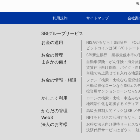
法
利用規約
サイトマップ
会社案
SBIグループサービス
お金の運用
NISAやるなら！SBI証券
FOL
ビットコインはSBI VCトレード
お金の管理
SBI新生銀行
業界最低水準の手
まさかの備え
自動車保険・がん保険・海外旅行
賃貸住宅向け保険、バイク・自転
単独でも上乗せでも入れる地震補
お金の情報・相談
ファンド検索・比較なら投資信
不動産担保ローンならSBIエス
投資用マンションローンならSB
かしこく利用
ローンの検索・比較・申込みな
地域活性化を応援するメディア 
からだの管理
高級会員制人間ドックはSBIメ
Web3
NFTをビジネス活用するなら、SB
法人のお客様
お得な法人向け優待サービスなら
決済代行サービスはゼウス
航