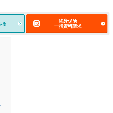
終身保険
みる
一括資料請求
る