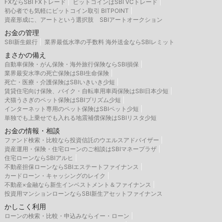
FXならSBI FXトレード
ビットコインはSBI VCトレード
初心者でも気軽にビットコイン取引 BITPOINT
資産形成に、アートという選択肢 SBIアートオークション
お金の管理
SBI新生銀行
業界最低水準の手数料 海外送金ならSBIレミット
まさかの備え
自動車保険・がん保険・海外旅行保険ならSBI損保
業界最安水準の死亡保険はSBI生命保険
死亡・医療・介護保険はSBIいきいき少短
賃貸住宅向け保険、バイク・自転車用車両保険はSBI日本少短
犬猫うさぎのペット保険はSBIプリズム少短
インターネット専用のペット保険はSBIペット少短
単独でも上乗せでも入れる地震補償保険はSBIリスタ少短
お金の情報・相談
ファンド検索・比較なら投資信託のウエルスアドバイザー
資産運用・保険・住宅ローンのご相談はSBIマネープラザ
住宅ローンならSBIアルヒ
不動産担保ローンならSBIエステートファイナンス
カードローン・キャッシングのレイク
不動産×金融なら新生インベストメント＆ファイナンス
投資用マンションローンならSBI新生アセットファイナンス
かしこく利用
ローンの検索・比較・申込みならイー・ローン