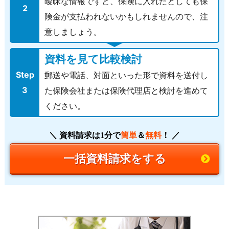
曖昧な情報ですと、保険に入れたとしても保
2
険金が支払われないかもしれませんので、注
意しましょう。
資料を見て比較検討
Step
郵送や電話、対面といった形で資料を送付し
3
た保険会社または保険代理店と検討を進めて
ください。
簡単
無料
＼ 資料請求は1分で
＆
！ ／
一括資料請求をする