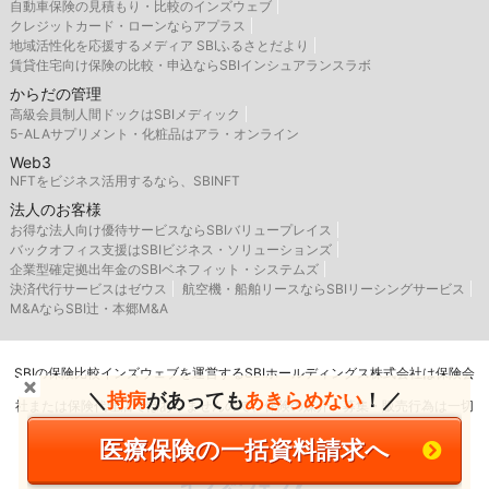
自動車保険の見積もり・比較のインズウェブ
クレジットカード・ローンならアプラス
地域活性化を応援するメディア SBIふるさとだより
賃貸住宅向け保険の比較・申込ならSBIインシュアランスラボ
からだの管理
高級会員制人間ドックはSBIメディック
5-ALAサプリメント・化粧品はアラ・オンライン
Web3
NFTをビジネス活用するなら、SBINFT
法人のお客様
お得な法人向け優待サービスならSBIバリュープレイス
バックオフィス支援はSBIビジネス・ソリューションズ
企業型確定拠出年金のSBIベネフィット・システムズ
決済代行サービスはゼウス
航空機・船舶リースならSBIリーシングサービス
M&AならSBI辻・本郷M&A
SBIの保険比較インズウェブを運営するSBIホールディングス株式会社は保険会
＼
持病
があっても
あきらめない
！／
社または保険代理店ではありませんので、保険の媒介・募集・販売行為は一切
行いません。
医療保険の一括資料請求へ