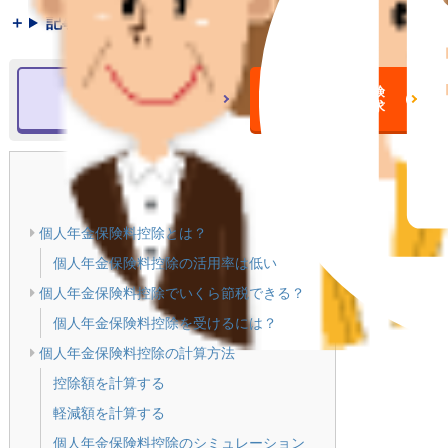
記事の要約
個人年金保険について
個人年金保険
の詳細をみる
一括資料請求
目次
[
閉じる
]
個人年金保険料控除とは？
個人年金保険料控除の活用率は低い
個人年金保険料控除でいくら節税できる？
個人年金保険料控除を受けるには？
個人年金保険料控除の計算方法
控除額を計算する
軽減額を計算する
個人年金保険料控除のシミュレーション