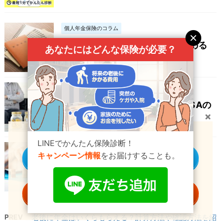
個人年金保険のコラム
貯金が苦手な人が老後資金を貯める
あなたにはどんな保険が必要？
方法
個人年金保険のコラム
老後の備えは個人年金保険とNISAの
どっちがいい？
貯蓄型の保険
をお探しの方へ
LINEでかんたん保険診断！
個人年金保険のコラム
キャンペーン情報
をお届けすることも。
個別に商品を見る
個人年金保険ってなに？
一括資料請求する
PREV
老後に年金はいくらもらえる？計算方法や確認方法を紹