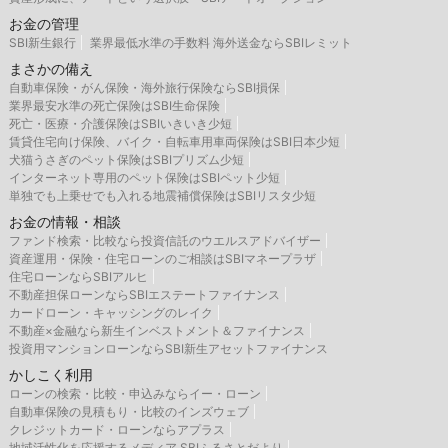
お金の管理
SBI新生銀行
業界最低水準の手数料 海外送金ならSBIレミット
まさかの備え
自動車保険・がん保険・海外旅行保険ならSBI損保
業界最安水準の死亡保険はSBI生命保険
死亡・医療・介護保険はSBIいきいき少短
賃貸住宅向け保険、バイク・自転車用車両保険はSBI日本少短
犬猫うさぎのペット保険はSBIプリズム少短
インターネット専用のペット保険はSBIペット少短
単独でも上乗せでも入れる地震補償保険はSBIリスタ少短
お金の情報・相談
ファンド検索・比較なら投資信託のウエルスアドバイザー
資産運用・保険・住宅ローンのご相談はSBIマネープラザ
住宅ローンならSBIアルヒ
不動産担保ローンならSBIエステートファイナンス
カードローン・キャッシングのレイク
不動産×金融なら新生インベストメント＆ファイナンス
投資用マンションローンならSBI新生アセットファイナンス
かしこく利用
ローンの検索・比較・申込みならイー・ローン
自動車保険の見積もり・比較のインズウェブ
クレジットカード・ローンならアプラス
地域活性化を応援するメディア SBIふるさとだより