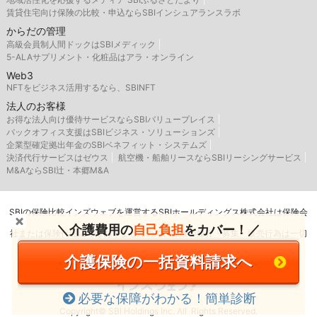
賃貸住宅向け保険の比較・申込ならSBIインシュアランスラボ
からだの管理
高級会員制人間ドックはSBIメディック
5-ALAサプリメント・化粧品はアラ・オンライン
Web3
NFTをビジネス活用するなら、SBINFT
法人のお客様
お得な法人向け優待サービスならSBIバリュープレイス
バックオフィス支援はSBIビジネス・ソリューションズ
企業型確定拠出年金のSBIベネフィット・システムズ
決済代行サービスはゼウス
航空機・船舶リースならSBIリーシングサービス
M&AならSBI辻・本郷M&A
SBIの保険比較インズウェブを運営するSBIホールディングス株式会社は保険会
＼介護費用の
自己負担
をカバー！／
社または保険代理店ではありませんので、保険の媒介・募集・販売行為は一切
行いません。
介護保険の一括資料請求へ
必要な保障がわかる！簡単診断
Copyright© SBI Holdings Inc. All Rights Reserved.