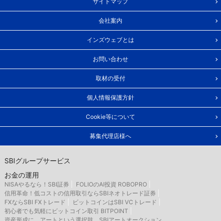
サイトマップ
会社案内
インズウェブとは
お問い合わせ
取材の受付
個人情報保護方針
Cookie等について
募集代理店様へ
SBIグループサービス
お金の運用
NISAやるなら！SBI証券
FOLIOのAI投資 ROBOPRO
信用革命！低コストの信用取引ならSBIネオトレード証券
FXならSBI FXトレード
ビットコインはSBI VCトレード
初心者でも気軽にビットコイン取引 BITPOINT
資産形成に、アートという選択肢 SBIアートオークション