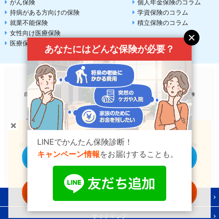
がん保険
個人年金保険のコラム
持病がある方向けの保険
学資保険のコラム
就業不能保険
積立保険のコラム
女性向け医療保険
医療保険
あなたにはどんな保険が必要？
自動車保険
生命保険
火災保険
バイク保険
傷害保険
ペット保険
電気料金比較
SIM比較
貯蓄型の保険
をお探しの方へ
LINEでかんたん保険診断！
法人自動車保険
法人火災保険
法人（高圧）電気
法人賠責保険
キャンペーン情報
をお届けすることも。
個別に商品を見る
法人保険
一括資料請求する
利用規約
サイトマップ