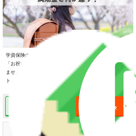
学資保険の中にはお祝い金が付くプランもありますが、
「お祝い金」という言葉で何だかお得に見えるかもしれ
ません。ここでは、お祝い金と満期金の違いやメリッ
ト・デメリットを解説します。
学資保険について
学資保険
の詳細をみる
一括資料請求
目次
[
閉じる
]