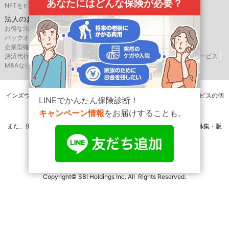
あなたにはどんな保険が必要？
NFTをビジネス活用するなら、SBINFT
法人のお客様
お得な法人向け優待サービスならSBIバリュープレイス
バックオフィス支援はSBIビジネス・ソリューションズ
企業型確定拠出年金のSBIベネフィット・システムズ
決済代行サービスはゼウス
航空機・船舶リースならSBIリーシングサービス
M&AならSBI辻・本郷M&A
インズウェブを運営するSBIホールディングス株式会社は相続相談サービスの個
LINEでかんたん保険診断！
別相談は一切行いません。
キャンペーン情報
をお届けすることも。
また、保険会社または保険代理店ではありませんので、保険の媒介・募集・販
売行為は一切行いません。
Copyright© SBI Holdings Inc. All Rights Reserved.