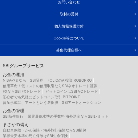
お問い合わせ
取材の受付
個人情報保護方針
Cookie等について
募集代理店様へ
SBIグループサービス
お金の運用
NISAやるなら！SBI証券
FOLIOのAI投資 ROBOPRO
信用革命！低コストの信用取引ならSBIネオトレード証券
FXならSBI FXトレード
ビットコインはSBI VCトレード
初心者でも気軽にビットコイン取引 BITPOINT
資産形成に、アートという選択肢 SBIアートオークション
お金の管理
SBI新生銀行
業界最低水準の手数料 海外送金ならSBIレミット
まさかの備え
自動車保険・がん保険・海外旅行保険ならSBI損保
業界最安水準の死亡保険はSBI生命保険