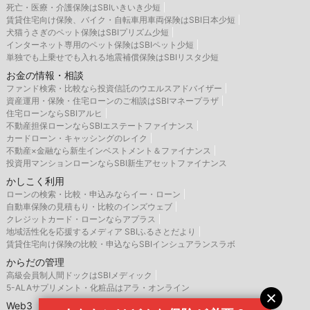
死亡・医療・介護保険はSBIいきいき少短
賃貸住宅向け保険、バイク・自転車用車両保険はSBI日本少短
犬猫うさぎのペット保険はSBIプリズム少短
インターネット専用のペット保険はSBIペット少短
単独でも上乗せでも入れる地震補償保険はSBIリスタ少短
お金の情報・相談
ファンド検索・比較なら投資信託のウエルスアドバイザー
資産運用・保険・住宅ローンのご相談はSBIマネープラザ
住宅ローンならSBIアルヒ
不動産担保ローンならSBIエステートファイナンス
カードローン・キャッシングのレイク
不動産×金融なら新生インベストメント＆ファイナンス
投資用マンションローンならSBI新生アセットファイナンス
かしこく利用
ローンの検索・比較・申込みならイー・ローン
自動車保険の見積もり・比較のインズウェブ
クレジットカード・ローンならアプラス
地域活性化を応援するメディア SBIふるさとだより
賃貸住宅向け保険の比較・申込ならSBIインシュアランスラボ
からだの管理
高級会員制人間ドックはSBIメディック
5-ALAサプリメント・化粧品はアラ・オンライン
Web3