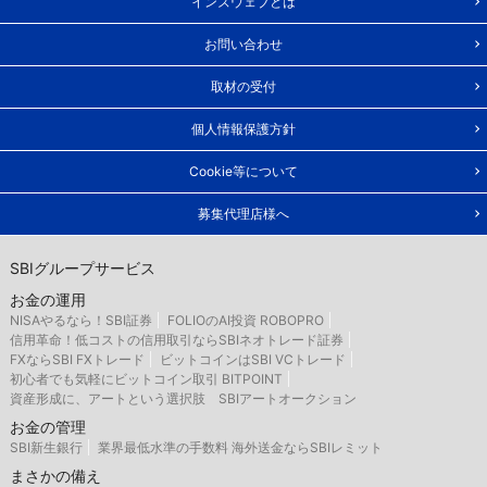
インズウェブとは
お問い合わせ
取材の受付
個人情報保護方針
Cookie等について
募集代理店様へ
SBIグループサービス
お金の運用
NISAやるなら！SBI証券
FOLIOのAI投資 ROBOPRO
信用革命！低コストの信用取引ならSBIネオトレード証券
FXならSBI FXトレード
ビットコインはSBI VCトレード
初心者でも気軽にビットコイン取引 BITPOINT
資産形成に、アートという選択肢 SBIアートオークション
お金の管理
SBI新生銀行
業界最低水準の手数料 海外送金ならSBIレミット
まさかの備え