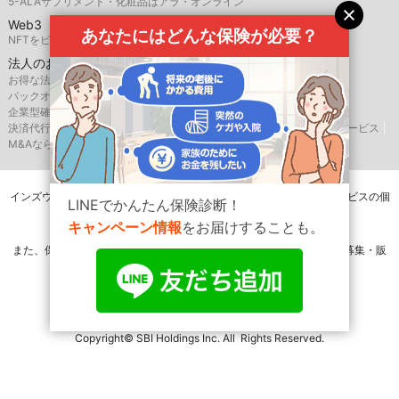
5-ALAサプリメント・化粧品はアラ・オンライン
Web3
あなたにはどんな保険が必要？
NFTをビジネス活用するなら、SBINFT
法人のお客様
お得な法人向け優待サービスならSBIバリュープレイス
バックオフィス支援はSBIビジネス・ソリューションズ
企業型確定拠出年金のSBIベネフィット・システムズ
決済代行サービスはゼウス
航空機・船舶リースならSBIリーシングサービス
M&AならSBI辻・本郷M&A
インズウェブを運営するSBIホールディングス株式会社は相続相談サービスの個
LINEでかんたん保険診断！
別相談は一切行いません。
キャンペーン情報
をお届けすることも。
また、保険会社または保険代理店ではありませんので、保険の媒介・募集・販
売行為は一切行いません。
Copyright© SBI Holdings Inc. All Rights Reserved.