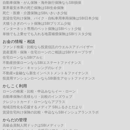
自動車保険・がん保険・海外旅行保険ならSBI損保
業界最安水準の死亡保険はSBI生命保険
死亡・医療・介護保険はSBIいきいき少短
賃貸住宅向け保険、バイク・自転車用車両保険はSBI日本少短
犬猫うさぎのペット保険はSBIプリズム少短
インターネット専用のペット保険はSBIペット少短
単独でも上乗せでも入れる地震補償保険はSBIリスタ少短
お金の情報・相談
ファンド検索・比較なら投資信託のウエルスアドバイザー
資産運用・保険・住宅ローンのご相談はSBIマネープラザ
住宅ローンならSBIアルヒ
不動産担保ローンならSBIエステートファイナンス
カードローン・キャッシングのレイク
不動産×金融なら新生インベストメント＆ファイナンス
投資用マンションローンならSBI新生アセットファイナンス
かしこく利用
ローンの検索・比較・申込みならイー・ローン
自動車保険の見積もり・比較のインズウェブ
クレジットカード・ローンならアプラス
地域活性化を応援するメディア SBIふるさとだより
賃貸住宅向け保険の比較・申込ならSBIインシュアランスラボ
からだの管理
高級会員制人間ドックはSBIメディック