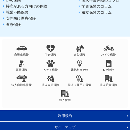
がん保険
個人年金保険のコラム
持病がある方向けの保険
学資保険のコラム
就業不能保険
積立保険のコラム
女性向け医療保険
医療保険
自動車保険
生命保険
火災保険
バイク保険
傷害保険
ペット保険
電気料金比較
SIM比較
法人自動車保険
法人火災保険
法人（高圧）電気
法人賠責保険
法人保険
利用規約
サイトマップ