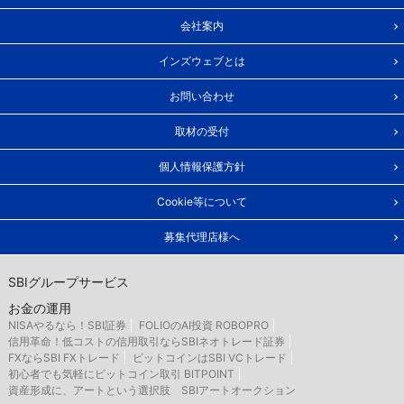
会社案内
インズウェブとは
お問い合わせ
取材の受付
個人情報保護方針
Cookie等について
募集代理店様へ
SBIグループサービス
お金の運用
NISAやるなら！SBI証券
FOLIOのAI投資 ROBOPRO
信用革命！低コストの信用取引ならSBIネオトレード証券
FXならSBI FXトレード
ビットコインはSBI VCトレード
初心者でも気軽にビットコイン取引 BITPOINT
資産形成に、アートという選択肢 SBIアートオークション