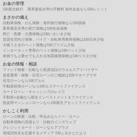
お金の管理
SBI新生銀行
業界最低水準の手数料 海外送金ならSBIレミット
まさかの備え
自動車保険・がん保険・海外旅行保険ならSBI損保
業界最安水準の死亡保険はSBI生命保険
死亡・医療・介護保険はSBIいきいき少短
賃貸住宅向け保険、バイク・自転車用車両保険はSBI日本少短
犬猫うさぎのペット保険はSBIプリズム少短
インターネット専用のペット保険はSBIペット少短
単独でも上乗せでも入れる地震補償保険はSBIリスタ少短
お金の情報・相談
ファンド検索・比較なら投資信託のウエルスアドバイザー
資産運用・保険・住宅ローンのご相談はSBIマネープラザ
住宅ローンならSBIアルヒ
不動産担保ローンならSBIエステートファイナンス
カードローン・キャッシングのレイク
不動産×金融なら新生インベストメント＆ファイナンス
投資用マンションローンならSBI新生アセットファイナンス
かしこく利用
ローンの検索・比較・申込みならイー・ローン
自動車保険の見積もり・比較のインズウェブ
クレジットカード・ローンならアプラス
地域活性化を応援するメディア SBIふるさとだより