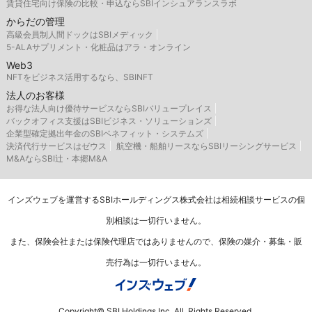
賃貸住宅向け保険の比較・申込ならSBIインシュアランスラボ
からだの管理
高級会員制人間ドックはSBIメディック
5-ALAサプリメント・化粧品はアラ・オンライン
Web3
NFTをビジネス活用するなら、SBINFT
法人のお客様
お得な法人向け優待サービスならSBIバリュープレイス
バックオフィス支援はSBIビジネス・ソリューションズ
企業型確定拠出年金のSBIベネフィット・システムズ
決済代行サービスはゼウス
航空機・船舶リースならSBIリーシングサービス
M&AならSBI辻・本郷M&A
インズウェブを運営するSBIホールディングス株式会社は相続相談サービスの個
別相談は一切行いません。
また、保険会社または保険代理店ではありませんので、保険の媒介・募集・販
売行為は一切行いません。
Copyright© SBI Holdings Inc. All Rights Reserved.