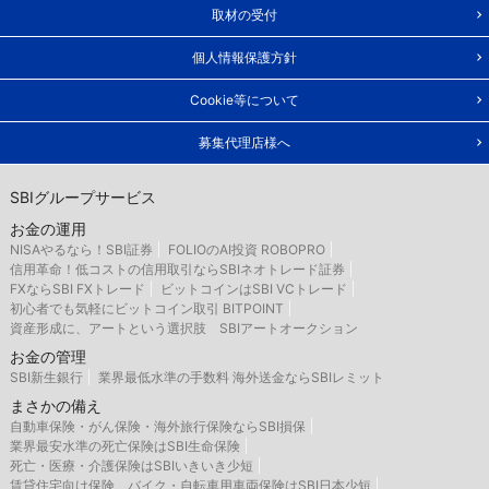
取材の受付
個人情報保護方針
Cookie等について
募集代理店様へ
SBIグループサービス
お金の運用
NISAやるなら！SBI証券
FOLIOのAI投資 ROBOPRO
信用革命！低コストの信用取引ならSBIネオトレード証券
FXならSBI FXトレード
ビットコインはSBI VCトレード
初心者でも気軽にビットコイン取引 BITPOINT
資産形成に、アートという選択肢 SBIアートオークション
お金の管理
SBI新生銀行
業界最低水準の手数料 海外送金ならSBIレミット
まさかの備え
自動車保険・がん保険・海外旅行保険ならSBI損保
業界最安水準の死亡保険はSBI生命保険
死亡・医療・介護保険はSBIいきいき少短
賃貸住宅向け保険、バイク・自転車用車両保険はSBI日本少短