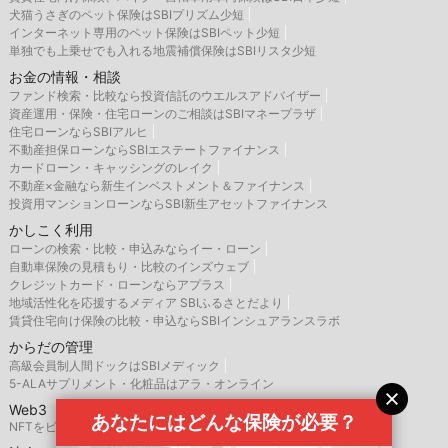
犬猫うさぎのペット保険はSBIプリズム少短
インターネット専用のペット保険はSBIペット少短
単独でも上乗せでも入れる地震補償保険はSBIリスタ少短
お金の情報・相談
ファンド検索・比較なら投資信託のウエルスアドバイザー
資産運用・保険・住宅ローンのご相談はSBIマネープラザ
住宅ローンならSBIアルヒ
不動産担保ローンならSBIエステートファイナンス
カードローン・キャッシングのレイク
不動産×金融なら新生インベストメント＆ファイナンス
投資用マンションローンならSBI新生アセットファイナンス
かしこく利用
ローンの検索・比較・申込みならイー・ローン
自動車保険の見積もり・比較のインズウェブ
クレジットカード・ローンならアプラス
地域活性化を応援するメディア SBIふるさとだより
賃貸住宅向け保険の比較・申込ならSBIインシュアランスラボ
からだの管理
高級会員制人間ドックはSBIメディック
5-ALAサプリメント・化粧品はアラ・オンライン
Web3
あなたにはどんな保険が必要？
NFTをビジネス活用するなら、SBINFT