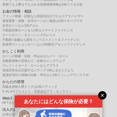
単独でも上乗せでも入れる地震補償保険はSBIリスタ少短
お金の情報・相談
ファンド検索・比較なら投資信託のウエルスアドバイザー
資産運用・保険・住宅ローンのご相談はSBIマネープラザ
住宅ローンならSBIアルヒ
不動産担保ローンならSBIエステートファイナンス
カードローン・キャッシングのレイク
不動産×金融なら新生インベストメント＆ファイナンス
投資用マンションローンならSBI新生アセットファイナンス
かしこく利用
ローンの検索・比較・申込みならイー・ローン
自動車保険の見積もり・比較のインズウェブ
クレジットカード・ローンならアプラス
地域活性化を応援するメディア SBIふるさとだより
賃貸住宅向け保険の比較・申込ならSBIインシュアランスラボ
からだの管理
高級会員制人間ドックはSBIメディック
5-ALAサプリメント・化粧品はアラ・オンライン
Web3
あなたにはどんな保険が必要？
NFTをビジネス活用するなら、SBINFT
法人のお客様
お得な法人向け優待サービスならSBIバリュープレイス