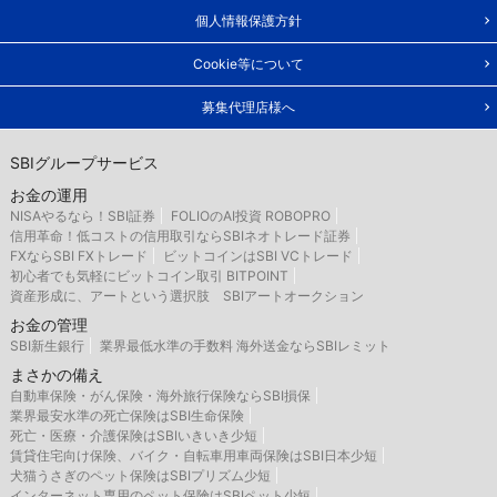
個人情報保護方針
Cookie等について
募集代理店様へ
SBIグループサービス
お金の運用
NISAやるなら！SBI証券
FOLIOのAI投資 ROBOPRO
信用革命！低コストの信用取引ならSBIネオトレード証券
FXならSBI FXトレード
ビットコインはSBI VCトレード
初心者でも気軽にビットコイン取引 BITPOINT
資産形成に、アートという選択肢 SBIアートオークション
お金の管理
SBI新生銀行
業界最低水準の手数料 海外送金ならSBIレミット
まさかの備え
自動車保険・がん保険・海外旅行保険ならSBI損保
業界最安水準の死亡保険はSBI生命保険
死亡・医療・介護保険はSBIいきいき少短
賃貸住宅向け保険、バイク・自転車用車両保険はSBI日本少短
犬猫うさぎのペット保険はSBIプリズム少短
インターネット専用のペット保険はSBIペット少短