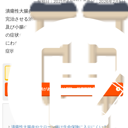
投稿日：2021年8月13日 更新日：
2026年2月5日
潰瘍性大腸炎とクローン病は、指定難病とされており、
完治させる治療法が見つかっていなない病気です。大腸
及び小腸の粘膜に炎症が起こり、腹痛や下痢、血便など
の症状がありますが、症状のコントロール次第では長期
にわたって寛解を維持することができます。そういった
症状があっても、生命保険に入れるのでしょうか？
持病がある方向け保険
の詳細をみる
持病がある方向け保険
一括資料請求
目次
[
閉じる
]
潰瘍性大腸炎やクローン病は生命保険に入りにくい？