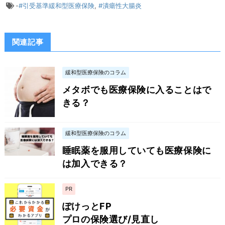
-
#引受基準緩和型医療保険
,
#潰瘍性大腸炎
関連記事
緩和型医療保険のコラム
メタボでも医療保険に入ることはで
きる？
緩和型医療保険のコラム
睡眠薬を服用していても医療保険に
は加入できる？
PR
ぽけっとFP
プロの保険選び/見直し