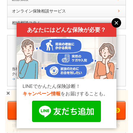
オンライン保険相談サービス
相続相談コラム
あなたにはどんな保険が必要？
当社は個人情報の取扱いを適切に行う企業としてプライバシーマー
クの使用を認められた認定事業者です。
→「個人情報保護方針」
LINEでかんたん保険診断！
キャンペーン情報
をお届けすることも。
＼
持病
があっても
あきらめない
！／
医療保険の一括資料請求へ
WildcardSSL Certificate
SBIの保険比較インズウェブは、セキュリティー保護のため、高度な
必要な保障がわかる！簡単診断
SSL(TLS)暗号化通信を導入しておりますので、安心してご利用でき
ます。