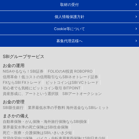
取材の受付
個人情報保護方針
Cookie等について
募集代理店様へ
SBIグループサービス
お金の運用
NISAやるなら！SBI証券
FOLIOのAI投資 ROBOPRO
信用革命！低コストの信用取引ならSBIネオトレード証券
FXならSBI FXトレード
ビットコインはSBI VCトレード
初心者でも気軽にビットコイン取引 BITPOINT
資産形成に、アートという選択肢 SBIアートオークション
お金の管理
SBI新生銀行
業界最低水準の手数料 海外送金ならSBIレミット
まさかの備え
自動車保険・がん保険・海外旅行保険ならSBI損保
業界最安水準の死亡保険はSBI生命保険
死亡・医療・介護保険はSBIいきいき少短
賃貸住宅向け保険、バイク・自転車用車両保険はSBI日本少短