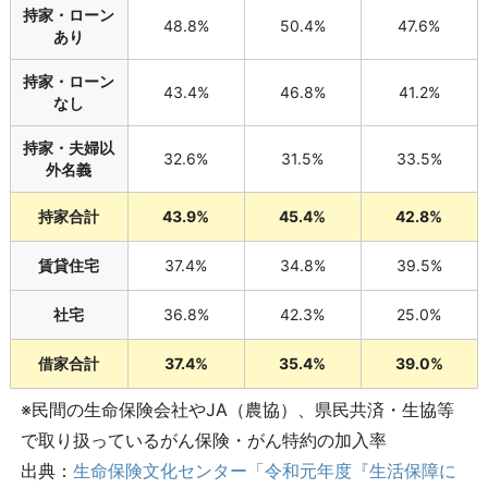
持家・ローン
48.8%
50.4%
47.6%
あり
持家・ローン
43.4%
46.8%
41.2%
なし
持家・夫婦以
32.6%
31.5%
33.5%
外名義
持家合計
43.9%
45.4%
42.8%
賃貸住宅
37.4%
34.8%
39.5%
社宅
36.8%
42.3%
25.0%
借家合計
37.4%
35.4%
39.0%
※民間の生命保険会社やJA（農協）、県民共済・生協等
で取り扱っているがん保険・がん特約の加入率
出典：
生命保険文化センター「令和元年度『生活保障に