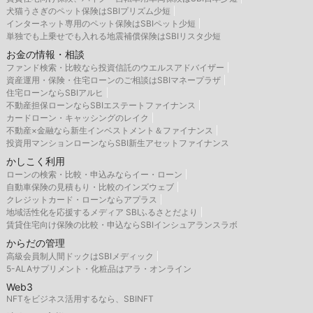
犬猫うさぎのペット保険はSBIプリズム少短
インターネット専用のペット保険はSBIペット少短
単独でも上乗せでも入れる地震補償保険はSBIリスタ少短
お金の情報・相談
ファンド検索・比較なら投資信託のウエルスアドバイザー
資産運用・保険・住宅ローンのご相談はSBIマネープラザ
住宅ローンならSBIアルヒ
不動産担保ローンならSBIエステートファイナンス
カードローン・キャッシングのレイク
不動産×金融なら新生インベストメント＆ファイナンス
投資用マンションローンならSBI新生アセットファイナンス
かしこく利用
ローンの検索・比較・申込みならイー・ローン
自動車保険の見積もり・比較のインズウェブ
クレジットカード・ローンならアプラス
地域活性化を応援するメディア SBIふるさとだより
賃貸住宅向け保険の比較・申込ならSBIインシュアランスラボ
からだの管理
高級会員制人間ドックはSBIメディック
5-ALAサプリメント・化粧品はアラ・オンライン
Web3
NFTをビジネス活用するなら、SBINFT