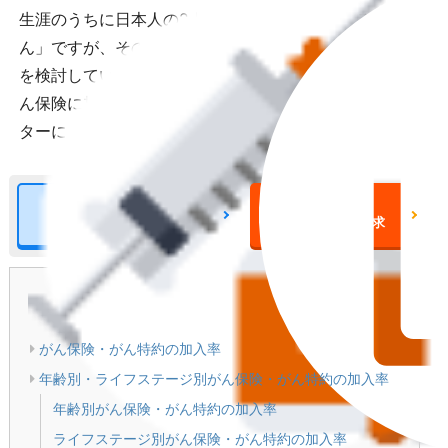
生涯のうちに日本人の2人に1人はかかるとされる「が
ん」ですが、その備えとして多くの方ががん保険の加入
を検討しています。それでは実際にどれくらいの人がが
ん保険に加入しているのでしょうか？生命保険文化セン
ターによる調査結果を紹介します。
がん保険について
がん保険
の詳細をみる
一括資料請求
目次
[
閉じる
]
がん保険・がん特約の加入率
年齢別・ライフステージ別がん保険・がん特約の加入率
年齢別がん保険・がん特約の加入率
ライフステージ別がん保険・がん特約の加入率