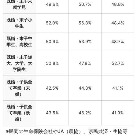
既婚・末子未
49.6%
50.7%
48.8%
就学児
既婚・末子小
52.0%
56.8%
48.4%
学生
既婚・末子中
50.9%
53.9%
48.7%
学生、高校生
既婚・末子短
大、大学、大
50.8%
47.8%
52.7%
学院生
既婚・子供全
て卒業（未
42.5%
44.8%
41.1%
婚）
既婚・子供全
て卒業（既
43.5%
46.2%
41.9%
婚）
※民間の生命保険会社やJA（農協）、県民共済・生協等