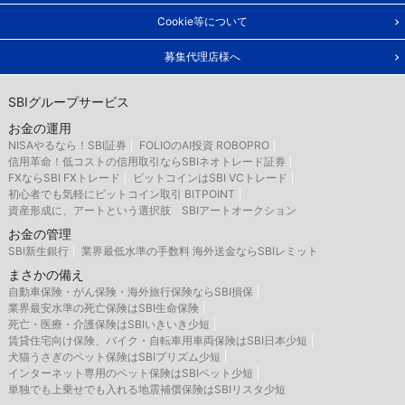
Cookie等について
募集代理店様へ
SBIグループサービス
お金の運用
NISAやるなら！SBI証券
FOLIOのAI投資 ROBOPRO
信用革命！低コストの信用取引ならSBIネオトレード証券
FXならSBI FXトレード
ビットコインはSBI VCトレード
初心者でも気軽にビットコイン取引 BITPOINT
資産形成に、アートという選択肢 SBIアートオークション
お金の管理
SBI新生銀行
業界最低水準の手数料 海外送金ならSBIレミット
まさかの備え
自動車保険・がん保険・海外旅行保険ならSBI損保
業界最安水準の死亡保険はSBI生命保険
死亡・医療・介護保険はSBIいきいき少短
賃貸住宅向け保険、バイク・自転車用車両保険はSBI日本少短
犬猫うさぎのペット保険はSBIプリズム少短
インターネット専用のペット保険はSBIペット少短
単独でも上乗せでも入れる地震補償保険はSBIリスタ少短