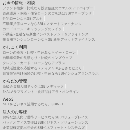
お金の情報・相談
ファンド検索・比較なら投資信託のウエルスアドバイザー
資産運用・保険・住宅ローンのご相談はSBIマネープラザ
住宅ローンならSBIアルヒ
不動産担保ローンならSBIエステートファイナンス
カードローン・キャッシングのレイク
不動産×金融なら新生インベストメント＆ファイナンス
投資用マンションローンならSBI新生アセットファイナンス
かしこく利用
ローンの検索・比較・申込みならイー・ローン
自動車保険の見積もり・比較のインズウェブ
クレジットカード・ローンならアプラス
地域活性化を応援するメディア SBIふるさとだより
賃貸住宅向け保険の比較・申込ならSBIインシュアランスラボ
からだの管理
高級会員制人間ドックはSBIメディック
5-ALAサプリメント・化粧品はアラ・オンライン
Web3
NFTをビジネス活用するなら、SBINFT
法人のお客様
お得な法人向け優待サービスならSBIバリュープレイス
バックオフィス支援はSBIビジネス・ソリューションズ
企業型確定拠出年金のSBIベネフィット・システムズ