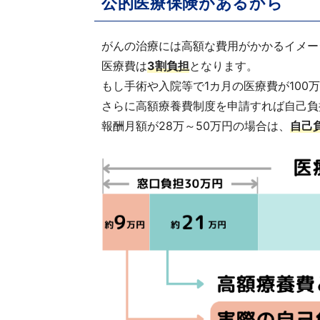
公的医療保険があるから
がんの治療には高額な費用がかかるイメー
医療費は
3割負担
となります。
もし手術や入院等で1カ月の医療費が100
さらに高額療養費制度を申請すれば自己負
報酬月額が28万～50万円の場合は、
自己