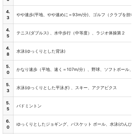
4.
やや速歩(平地、やや速めに＝93m/分)、ゴルフ（クラブを担
3
4.
テニス(ダブルス) 、水中歩行（中等度）、ラジオ体操第２
5
4.
水泳(ゆっくりとした背泳)
8
5.
かなり速歩（平地、速く＝107m/分）、野球、ソフトボール
0
5.
水泳(ゆっくりとした平泳ぎ) 、スキー、アクアビクス
3
5.
バドミントン
5
6.
ゆっくりとしたジョギング、バスケット ボール、水泳(のんび
0