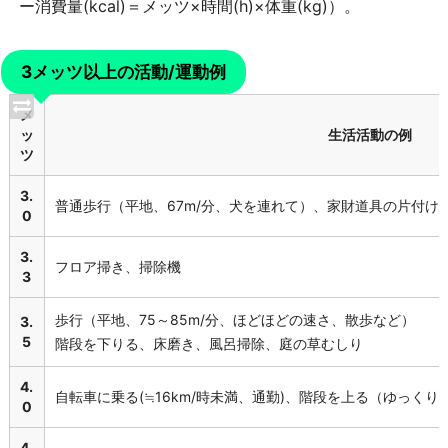
ー消費量(kcal)＝メッツ×時間(h)×体重(kg)）。
3メッツ以上の活動/運動例
メ
ッ
生活活動の例
ツ
3.
普通歩行（平地、67m/分、犬を連れて）、家財道具の片付け
0
3.
フロア掃き、掃除機
3
歩行（平地、75～85m/分、ほどほどの速さ、散歩など）
3.
5
階段を下りる、床磨き、風呂掃除、庭の草むしり
4.
自転車に乗る(≒16km/時未満、通勤)、階段を上る（ゆっく
0
4.