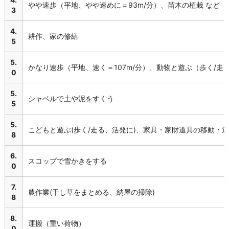
やや速歩（平地、やや速めに＝93m/分）、苗木の植栽 など
3
4.
耕作、家の修繕
5
5.
かなり速歩（平地、速く＝107m/分）、動物と遊ぶ（歩く/走
0
5.
シャベルで土や泥をすくう
5
5.
こどもと遊ぶ(歩く/走る、活発に)、家具・家財道具の移動・
8
6.
スコップで雪かきをする
0
7.
農作業(干し草をまとめる、納屋の掃除)
8
8.
運搬（重い荷物）
0