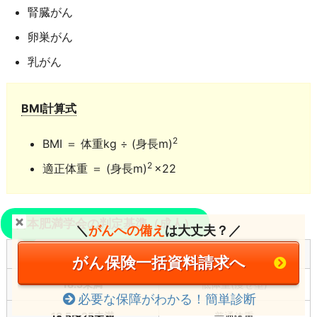
腎臓がん
卵巣がん
乳がん
BMI計算式
2
BMI ＝ 体重kg ÷ (身長m)
2
適正体重 ＝ (身長m)
×22
日本肥満学会の判定基準（成人）
＼
がんへの備え
は大丈夫？／
BMI値
判定
がん保険一括資料請求へ
18.5未満
低体重(痩せ型)
必要な保障がわかる！簡単診断
18.5〜25未満
普通体重