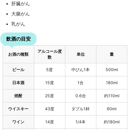
肝臓がん
大腸がん
乳がん
飲酒の目安
アルコール度
お酒の種類
単位
量
数
ビール
5度
中びん1本
500ml
日本酒
15度
1合
180ml
焼酎
25度
0.6合
約110ml
ウイスキー
43度
ダブル1杯
60ml
ワイン
14度
1/4本
約180ml