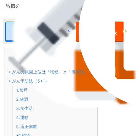
習慣の改善点について紹介します。
がん保険について
がん保険
の詳細をみる
一括資料請求
目次
[
閉じる
]
がんの原因上位は「喫煙」と「感染症」
がん予防法（5+1）
1.禁煙
2.飲酒
3.食生活
4.運動
5.適正体重
+1.感染