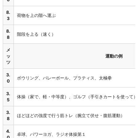
8.
荷物を上の階へ運ぶ
3
8.
階段を上る（速く）
8
メ
ッ
運動の例
ツ
3.
ボウリング、バレーボール、プラティス、太極拳
0
3.
体操（家で、軽・中等度）、ゴルフ（手引きカートを使って）
5
3.
ほどほどの強度で行う筋トレ（腕立て伏せ・腹筋運動）
8
4.
卓球、パワーヨガ、ラジオ体操第１
0