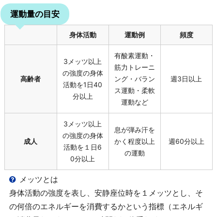
運動量の目安
身体活動
運動例
頻度
有酸素運動・
3メッツ以上
筋力トレーニ
の強度の身体
高齢者
ング・バラン
週3日以上
活動を1日40
ス運動・柔軟
分以上
運動など
3メッツ以上
息が弾み汗を
の強度の身体
成人
かく程度以上
週60分以上
活動を１日6
の運動
0分以上
メッツとは
身体活動の強度を表し、安静座位時を１メッツとし、そ
の何倍のエネルギーを消費するかという指標（エネルギ