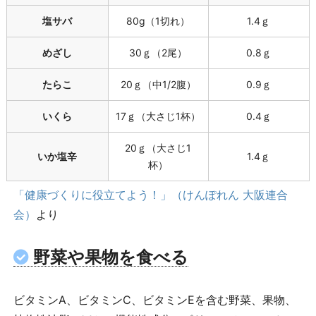
塩サバ
80g（1切れ）
1.4ｇ
めざし
30ｇ（2尾）
0.8ｇ
たらこ
20ｇ（中1/2腹）
0.9ｇ
いくら
17ｇ（大さじ1杯）
0.4ｇ
20ｇ（大さじ1
いか塩辛
1.4ｇ
杯）
「健康づくりに役立てよう！」（けんぽれん 大阪連合
会）
より
野菜や果物を食べる
ビタミンA、ビタミンC、ビタミンEを含む野菜、果物、