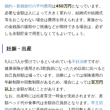
婚約～新婚旅行の平均費用
は
450万円
となっています。
必要な金額は人によって大きく変わり、結納式や結婚式
等をおこなわない場合は費用を抑えられます。家族から
の金銭面の援助やご祝儀などが期待できる場合は、必ず
しも全額貯金で用意しなくてもよいでしょう。
妊娠・出産
5人に1人が受けているといわれている
不妊治療
ですが、
健康保険が適用され3割負担になったため以前に比べると
自己負担額は減っています。治療によっては保険適用の
年齢制限や回数制限があるため、場合によっては
百万円
以上
と金額が嵩むことがあります。
なお、出産時には出産育児一時金が支給されますが、差
額ベッド代や食事代は全額自己負担となります。
帝王切
開
の場合はさらに手術代がかかり、入院日数も長くなり