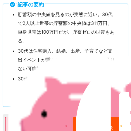
記事の要約
貯蓄額の中央値を見るのが実態に近い。30代
で2人以上世帯の貯蓄額の中央値は311万円、
単身世帯は100万円だが、貯蓄ゼロの世帯もあ
る。
30代は住宅購入、結婚、出産、子育てなど支
出イベントが重なるため貯金100万円では足り
ない可能性がある。
30代から貯金を増やすには毎月の収支を見直
して先取り貯金をおこない、余裕資金で積立保
険やNISAなどを検討する。
積立保険について
積立保険
の詳細をみる
一括資料請求