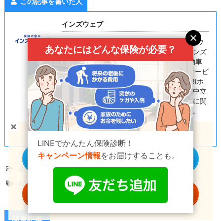
この記事を書いた人
インズウェブ
「保険（Insurance）」とインターネット「ウ
あなたにはどんな保険が必要？
ェブ（Web）」の融合から、サイト名『インズ
ウェブ（InsWeb）』が誕生しました。自動車
保険の見積もりを中心として2000年からサービ
スを提供しています。現在の運営会社はSBIホ
ールディングス株式会社となり、公正かつ中立
的な立場で自動車保険のみならず生命保険に関
する様々なお役立ち情報も提供しています。
貯蓄型の保険
をお探しの方へ
LINEでかんたん保険診断！
キャンペーン情報
をお届けすることも。
個別に商品を見る
-
積立保険のコラム
-
#30代
,
#積立保険
,
#貯金
一括資料請求する
関連記事