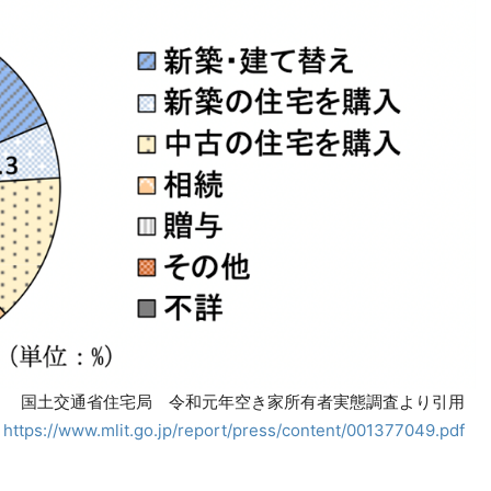
国土交通省住宅局 令和元年空き家所有者実態調査より引用
https://www.mlit.go.jp/report/press/content/001377049.pdf