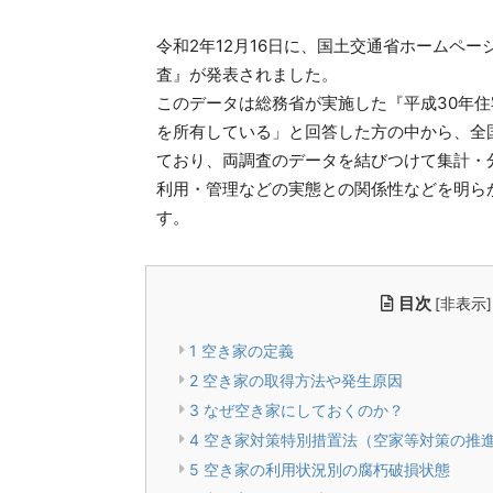
令和2年12月16日に、国土交通省ホームペ
査』が発表されました。
このデータは総務省が実施した『平成30年
を所有している」と回答した方の中から、全
ており、両調査のデータを結びつけて集計・
利用・管理などの実態との関係性などを明ら
す。
目次
[
非表示
]
1
空き家の定義
2
空き家の取得方法や発生原因
3
なぜ空き家にしておくのか？
4
空き家対策特別措置法（空家等対策の推
5
空き家の利用状況別の腐朽破損状態