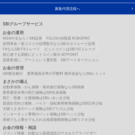
募集代理店様へ
SBIグループサービス
お金の運用
NISAやるなら！SBI証券
FOLIOのAI投資 ROBOPRO
信用革命！低コストの信用取引ならSBIネオトレード証券
FXならSBI FXトレード
ビットコインはSBI VCトレード
初心者でも気軽にビットコイン取引 BITPOINT
資産形成に、アートという選択肢 SBIアートオークション
お金の管理
SBI新生銀行
業界最低水準の手数料 海外送金ならSBIレミット
まさかの備え
自動車保険・がん保険・海外旅行保険ならSBI損保
業界最安水準の死亡保険はSBI生命保険
死亡・医療・介護保険はSBIいきいき少短
賃貸住宅向け保険、バイク・自転車用車両保険はSBI日本少短
犬猫うさぎのペット保険はSBIプリズム少短
インターネット専用のペット保険はSBIペット少短
単独でも上乗せでも入れる地震補償保険はSBIリスタ少短
お金の情報・相談
ファンド検索・比較なら投資信託のウエルスアドバイザー