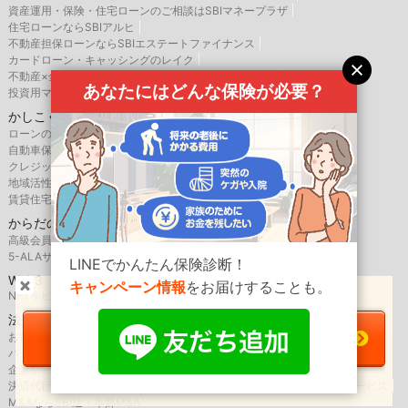
資産運用・保険・住宅ローンのご相談はSBIマネープラザ
住宅ローンならSBIアルヒ
不動産担保ローンならSBIエステートファイナンス
カードローン・キャッシングのレイク
不動産×金融なら新生インベストメント＆ファイナンス
あなたにはどんな保険が必要？
投資用マンションローンならSBI新生アセットファイナンス
かしこく利用
ローンの検索・比較・申込みならイー・ローン
自動車保険の見積もり・比較のインズウェブ
クレジットカード・ローンならアプラス
地域活性化を応援するメディア SBIふるさとだより
賃貸住宅向け保険の比較・申込ならSBIインシュアランスラボ
からだの管理
高級会員制人間ドックはSBIメディック
5-ALAサプリメント・化粧品はアラ・オンライン
LINEでかんたん保険診断！
Web3
キャンペーン情報
をお届けすることも。
＼介護費用の
自己負担
をカバー！／
NFTをビジネス活用するなら、SBINFT
法人のお客様
介護保険の一括資料請求へ
お得な法人向け優待サービスならSBIバリュープレイス
バックオフィス支援はSBIビジネス・ソリューションズ
企業型確定拠出年金のSBIベネフィット・システムズ
必要な保障がわかる！簡単診断
決済代行サービスはゼウス
航空機・船舶リースならSBIリーシングサービス
M&AならSBI辻・本郷M&A