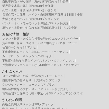
自動車保険・がん保険・海外旅行保険ならSBI損保
業界最安水準の死亡保険はSBI生命保険
死亡・医療・介護保険はSBIいきいき少短
賃貸住宅向け保険、バイク・自転車用車両保険はSBI日本少短
犬猫うさぎのペット保険はSBIプリズム少短
インターネット専用のペット保険はSBIペット少短
単独でも上乗せでも入れる地震補償保険はSBIリスタ少短
お金の情報・相談
ファンド検索・比較なら投資信託のウエルスアドバイザー
資産運用・保険・住宅ローンのご相談はSBIマネープラザ
住宅ローンならSBIアルヒ
不動産担保ローンならSBIエステートファイナンス
カードローン・キャッシングのレイク
不動産×金融なら新生インベストメント＆ファイナンス
投資用マンションローンならSBI新生アセットファイナンス
かしこく利用
ローンの検索・比較・申込みならイー・ローン
自動車保険の見積もり・比較のインズウェブ
クレジットカード・ローンならアプラス
地域活性化を応援するメディア SBIふるさとだより
賃貸住宅向け保険の比較・申込ならSBIインシュアランスラボ
からだの管理
高級会員制人間ドックはSBIメディック
5-ALAサプリメント・化粧品はアラ・オンライン