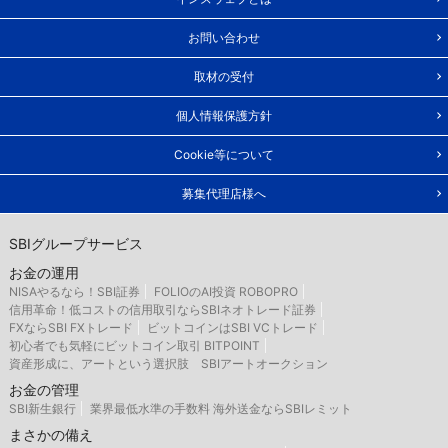
お問い合わせ
取材の受付
個人情報保護方針
Cookie等について
募集代理店様へ
SBIグループサービス
お金の運用
NISAやるなら！SBI証券
FOLIOのAI投資 ROBOPRO
信用革命！低コストの信用取引ならSBIネオトレード証券
FXならSBI FXトレード
ビットコインはSBI VCトレード
初心者でも気軽にビットコイン取引 BITPOINT
資産形成に、アートという選択肢 SBIアートオークション
お金の管理
SBI新生銀行
業界最低水準の手数料 海外送金ならSBIレミット
まさかの備え