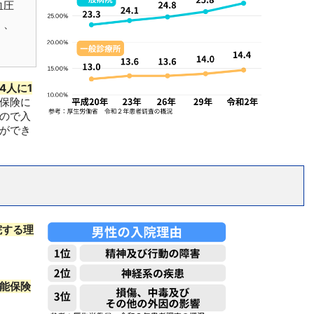
血圧
）、
4人に1
保険に
ので入
ができ
院する理
能保険