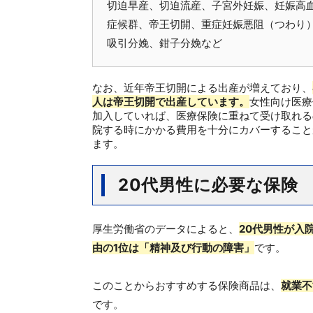
切迫早産、切迫流産、子宮外妊娠、妊娠高
症候群、帝王切開、重症妊娠悪阻（つわり
吸引分娩、鉗子分娩など
なお、近年帝王切開による出産が増えており、
人は帝王切開で出産しています。
女性向け医療
加入していれば、医療保険に重ねて受け取れる
院する時にかかる費用を十分にカバーすること
ます。
20
代男性に必要な保険
厚生労働省のデータによると、
20代男性が入
由の1位は「精神及び行動の障害」
です。
このことからおすすめする保険商品は、
就業不
です。