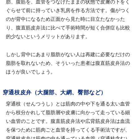
肪、腹筋を、血管をつなげたままの状態で皮膚の下をく
ぐらせて前に持っていき乳房を作る方法です。傷がつく
のが背中になるため正面から見た時に目立たなかった
り、腹直筋皮弁法に比べて手術時間が短く合併症も比較
的少ないというメリットがあります。
しかし背中にあまり脂肪がない人は再建に必要なだけの
脂肪を取れないため、そういった患者は腹直筋皮弁法の
ほうが良いでしょう。
穿通枝皮弁（大腿部、大網、臀部など）
穿通枝（せんつうし）とは筋肉の中や下を通る太い血管
から枝分かれして脂肪層や皮膚に向かって走っている細
い血管のことです。腹直筋皮弁法や広背筋皮弁法は血流
を保つために筋肉ごと血管を持ってくる手術法ですが、
穿通枝皮弁は筋肉の中を通っている血管（穿通枝含む）