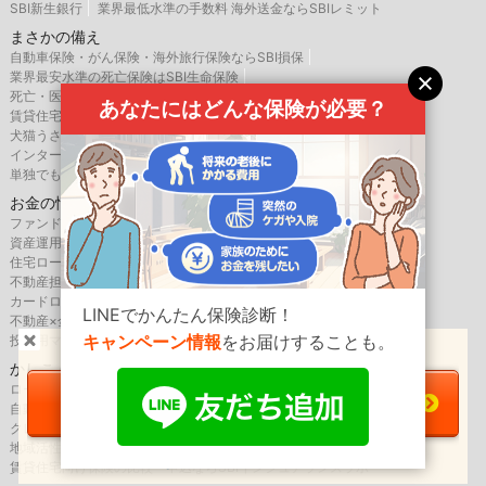
SBI新生銀行
業界最低水準の手数料 海外送金ならSBIレミット
まさかの備え
自動車保険・がん保険・海外旅行保険ならSBI損保
業界最安水準の死亡保険はSBI生命保険
死亡・医療・介護保険はSBIいきいき少短
あなたにはどんな保険が必要？
賃貸住宅向け保険、バイク・自転車用車両保険はSBI日本少短
犬猫うさぎのペット保険はSBIプリズム少短
インターネット専用のペット保険はSBIペット少短
単独でも上乗せでも入れる地震補償保険はSBIリスタ少短
お金の情報・相談
ファンド検索・比較なら投資信託のウエルスアドバイザー
資産運用・保険・住宅ローンのご相談はSBIマネープラザ
住宅ローンならSBIアルヒ
不動産担保ローンならSBIエステートファイナンス
カードローン・キャッシングのレイク
LINEでかんたん保険診断！
不動産×金融なら新生インベストメント＆ファイナンス
キャンペーン情報
をお届けすることも。
投資用マンションローンならSBI新生アセットファイナンス
＼
がんへの備え
は大丈夫？／
かしこく利用
ローンの検索・比較・申込みならイー・ローン
がん保険一括資料請求へ
自動車保険の見積もり・比較のインズウェブ
クレジットカード・ローンならアプラス
地域活性化を応援するメディア SBIふるさとだより
必要な保障がわかる！簡単診断
賃貸住宅向け保険の比較・申込ならSBIインシュアランスラボ