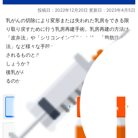
投稿日：2022年12月20日 更新日：
2023年4月5日
乳がんの切除により変形または失われた乳房をできる限
り取り戻すために行う乳房再建手術。乳房再建の方法は
「皮弁法」や「シリコンインプラント法」「脂肪注入
法」など様々な手段があります。しかし健康保険が適用
されるものとされないものがあるということをご存知で
しょうか？ 現在乳がんを発症していない方も、もし今
後乳がんに罹患した際にどのような方法で乳房再建でき
るのか、自己負担額もあわせて確認してみましょう。
がん保険について
がん保険
の詳細をみる
一括資料請求
目次
[
閉じる
]