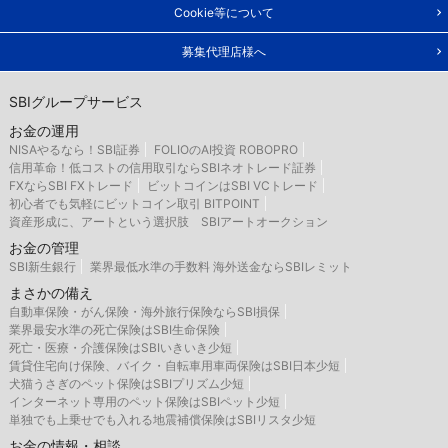
Cookie等について
募集代理店様へ
SBIグループサービス
お金の運用
NISAやるなら！SBI証券
FOLIOのAI投資 ROBOPRO
信用革命！低コストの信用取引ならSBIネオトレード証券
FXならSBI FXトレード
ビットコインはSBI VCトレード
初心者でも気軽にビットコイン取引 BITPOINT
資産形成に、アートという選択肢 SBIアートオークション
お金の管理
SBI新生銀行
業界最低水準の手数料 海外送金ならSBIレミット
まさかの備え
自動車保険・がん保険・海外旅行保険ならSBI損保
業界最安水準の死亡保険はSBI生命保険
死亡・医療・介護保険はSBIいきいき少短
賃貸住宅向け保険、バイク・自転車用車両保険はSBI日本少短
犬猫うさぎのペット保険はSBIプリズム少短
インターネット専用のペット保険はSBIペット少短
単独でも上乗せでも入れる地震補償保険はSBIリスタ少短
お金の情報・相談