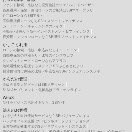
ファンド検索・比較なら投資信託のウエルスアドバイザー
資産運用・保険・住宅ローンのご相談はSBIマネープラザ
住宅ローンならSBIアルヒ
不動産担保ローンならSBIエステートファイナンス
カードローン・キャッシングのレイク
不動産×金融なら新生インベストメント＆ファイナンス
投資用マンションローンならSBI新生アセットファイナンス
かしこく利用
ローンの検索・比較・申込みならイー・ローン
自動車保険の見積もり・比較のインズウェブ
クレジットカード・ローンならアプラス
地域活性化を応援するメディア SBIふるさとだより
賃貸住宅向け保険の比較・申込ならSBIインシュアランスラボ
からだの管理
高級会員制人間ドックはSBIメディック
5-ALAサプリメント・化粧品はアラ・オンライン
Web3
NFTをビジネス活用するなら、SBINFT
法人のお客様
お得な法人向け優待サービスならSBIバリュープレイス
バックオフィス支援はSBIビジネス・ソリューションズ
企業型確定拠出年金のSBIベネフィット・システムズ
決済代行サービスはゼウス
航空機・船舶リースならSBIリーシングサービス