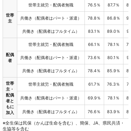
世帯主就労・配偶者無職
76.5％
87.7％
8
世帯
共働き（配偶者はパート・派遣）
78.8％
86.8％
9
主
共働き（配偶者はフルタイム）
83.1％
89.0％
9
世帯主就労・配偶者無職
66.1％
78.1％
7
配偶
共働き（配偶者はパート・派遣）
73.6％
80.1％
9
者
共働き（配偶者はフルタイム）
78.4％
85.9％
8
世帯
世帯主就労・配偶者無職
61.7％
76.3％
7
主・
配偶
共働き（配偶者はパート・派遣）
69.9％
78.1％
8
者と
もに
共働き（配偶者はフルタイム）
76.6％
83.9％
8
加入
※全生保は民保（かんぽ生命を含む）、簡保、JA、県民共済・
生協等を含む