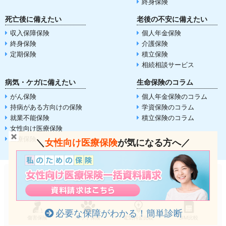
終身保険
死亡後に備えたい
老後の不安に備えたい
収入保障保険
個人年金保険
終身保険
介護保険
定期保険
積立保険
相続相談サービス
病気・ケガに備えたい
生命保険のコラム
がん保険
個人年金保険のコラム
持病がある方向けの保険
学資保険のコラム
就業不能保険
積立保険のコラム
女性向け医療保険
医療保険
＼
女性向け医療保険
が気になる方へ／
自動車保険
生命保険
火災保険
バイク保険
必要な保障がわかる！簡単診断
傷害保険
ペット保険
電気料金比較
SIM比較