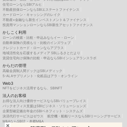
住宅ローンならSBIアルヒ
不動産担保ローンならSBIエステートファイナンス
カードローン・キャッシングのレイク
不動産×金融なら新生インベストメント＆ファイナンス
投資用マンションローンならSBI新生アセットファイナンス
かしこく利用
ローンの検索・比較・申込みならイー・ローン
自動車保険の見積もり・比較のインズウェブ
クレジットカード・ローンならアプラス
地域活性化を応援するメディア SBIふるさとだより
賃貸住宅向け保険の比較・申込ならSBIインシュアランスラボ
からだの管理
高級会員制人間ドックはSBIメディック
5-ALAサプリメント・化粧品はアラ・オンライン
Web3
NFTをビジネス活用するなら、SBINFT
法人のお客様
お得な法人向け優待サービスならSBIバリュープレイス
バックオフィス支援はSBIビジネス・ソリューションズ
企業型確定拠出年金のSBIベネフィット・システムズ
決済代行サービスはゼウス
航空機・船舶リースならSBIリーシングサービス
M&AならSBI辻・本郷M&A