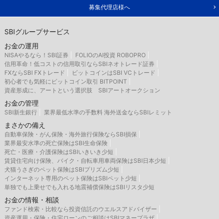
募集代理店様へ
SBIグループサービス
お金の運用
NISAやるなら！SBI証券
FOLIOのAI投資 ROBOPRO
信用革命！低コストの信用取引ならSBIネオトレード証券
FXならSBI FXトレード
ビットコインはSBI VCトレード
初心者でも気軽にビットコイン取引 BITPOINT
資産形成に、アートという選択肢 SBIアートオークション
お金の管理
SBI新生銀行
業界最低水準の手数料 海外送金ならSBIレミット
まさかの備え
自動車保険・がん保険・海外旅行保険ならSBI損保
業界最安水準の死亡保険はSBI生命保険
死亡・医療・介護保険はSBIいきいき少短
賃貸住宅向け保険、バイク・自転車用車両保険はSBI日本少短
犬猫うさぎのペット保険はSBIプリズム少短
インターネット専用のペット保険はSBIペット少短
単独でも上乗せでも入れる地震補償保険はSBIリスタ少短
お金の情報・相談
ファンド検索・比較なら投資信託のウエルスアドバイザー
資産運用・保険・住宅ローンのご相談はSBIマネープラザ