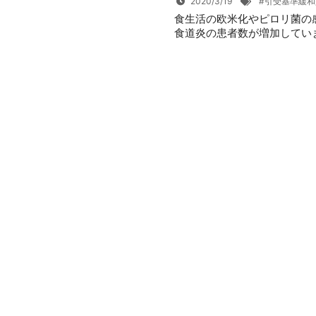
2020/3/19
#引受基準緩
食生活の欧米化やピロリ菌の
食道炎の患者数が増加していま