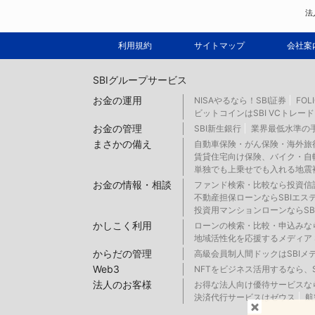
法
利用規約
サイトマップ
会社案
SBIグループサービス
お金の運用
NISAやるなら！SBI証券
FOL
ビットコインはSBI VCトレード
お金の管理
SBI新生銀行
業界最低水準の手
まさかの備え
自動車保険・がん保険・海外旅行
賃貸住宅向け保険、バイク・自転
単独でも上乗せでも入れる地震補
お金の情報・相談
ファンド検索・比較なら投資信
不動産担保ローンならSBIエス
投資用マンションローンならSB
かしこく利用
ローンの検索・比較・申込みな
地域活性化を応援するメディア 
からだの管理
高級会員制人間ドックはSBIメ
Web3
NFTをビジネス活用するなら、SB
法人のお客様
お得な法人向け優待サービスなら
決済代行サービスはゼウス
航