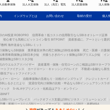
人自動車保険
法人火災保険
法人（高圧）電気
法人賠責保険
法人保険
内
インズウェブとは
お問い合わせ
取材の受付
個人
IOのAI投資 ROBOPRO
信用革命！低コストの信用取引ならSBIネオトレード証券
初心者でも気軽にビットコイン取引 BITPOINT
資産形成に、アートという選択
数料 海外送金ならSBIレミット
保険ならSBI損保
業界最安水準の死亡保険はSBI生命保険
死亡・医療・介護保
車用車両保険はSBI日本少短
犬猫うさぎのペット保険はSBIプリズム少短
イン
償保険はSBIリスタ少短
託のウエルスアドバイザー
資産運用・保険・住宅ローンのご相談はSBIマネープ
テートファイナンス
カードローン・キャッシングのレイク
不動産×金融なら新
I新生アセットファイナンス
らイー・ローン
自動車保険の見積もり・比較のインズウェブ
クレジットカード
SBIふるさとだより
賃貸住宅向け保険の比較・申込ならSBIインシュアランスラボ
ディック
5-ALAサプリメント・化粧品はアラ・オンライン
INFT
SBIバリュープレイス
バックオフィス支援はSBIビジネス・ソリューションズ
空機・船舶リースならSBIリーシングサービス
M&AならSBI辻・本郷M&A
＼
持病
があっても
あきらめない
！／