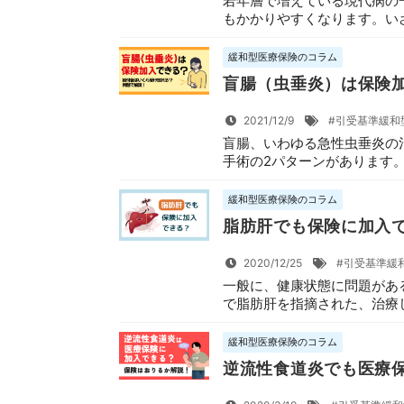
若年層で増えている現代病の
もかかりやすくなります。いざ
緩和型医療保険のコラム
盲腸（虫垂炎）は保険
2021/12/9
#引受基準緩和
盲腸、いわゆる急性虫垂炎の
手術の2パターンがあります。
緩和型医療保険のコラム
脂肪肝でも保険に加入
2020/12/25
#引受基準緩
一般に、健康状態に問題があ
で脂肪肝を指摘された、治療し
緩和型医療保険のコラム
逆流性食道炎でも医療