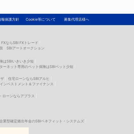
情報保護方針
Cookie等について
募集代理店様へ
FXならSBI FXトレード
肢 SBIアートオークション
険はSBIいきいき少短
ターネット専用のペット保険はSBIペット少短
ラザ
住宅ローンならSBIアルヒ
生インベストメント＆ファイナンス
・ローンならアプラス
企業型確定拠出年金のSBIベネフィット・システムズ