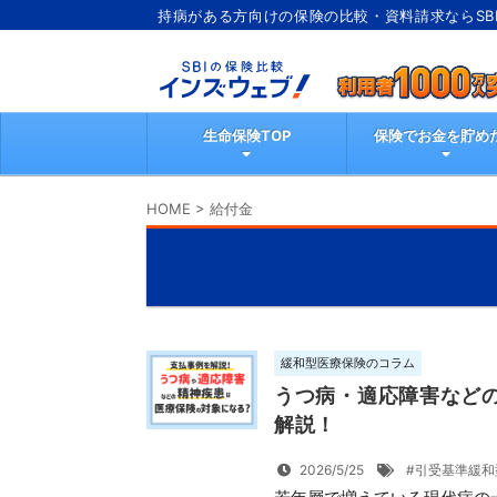
持病がある方向けの保険の比較・資料請求ならSB
インズウェブ
生命保険TOP
保険でお金を貯め
HOME
>
給付金
緩和型医療保険のコラム
うつ病・適応障害など
解説！
2026/5/25
#引受基準緩和