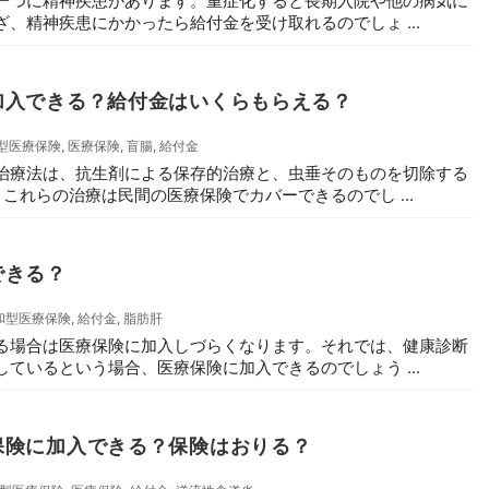
一つに精神疾患があります。重症化すると長期入院や他の病気に
、精神疾患にかかったら給付金を受け取れるのでしょ ...
加入できる？給付金はいくらもらえる？
型医療保険
,
医療保険
,
盲腸
,
給付金
治療法は、抗生剤による保存的治療と、虫垂そのものを切除する
これらの治療は民間の医療保険でカバーできるのでし ...
できる？
和型医療保険
,
給付金
,
脂肪肝
る場合は医療保険に加入しづらくなります。それでは、健康診断
ているという場合、医療保険に加入できるのでしょう ...
保険に加入できる？保険はおりる？