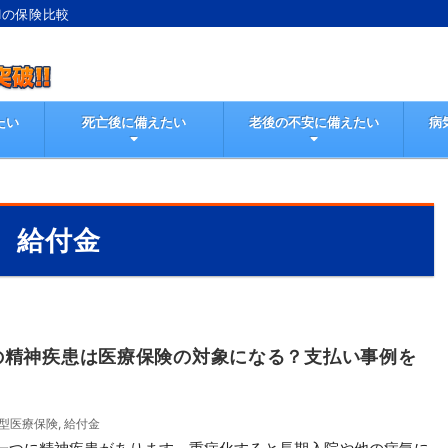
Iの保険比較
たい
死亡後に備えたい
老後の不安に備えたい
病
給付金
の精神疾患は医療保険の対象になる？支払い事例を
型医療保険
,
給付金