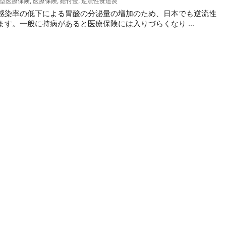
和型医療保険
,
医療保険
,
給付金
,
逆流性食道炎
感染率の低下による胃酸の分泌量の増加のため、日本でも逆流性
す。一般に持病があると医療保険には入りづらくなり ...