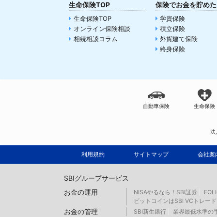
生命保険TOP
保険でお金を貯めた
生命保険TOP
学資保険
オンライン保険相談
積立保険
相続相談コラム
外貨建て保険
終身保険
自動車保険
生命保険
法
利用規約
サイトマップ
会社案
SBIグループサービス
お金の運用
NISAやるなら！SBI証券
FOL
ビットコインはSBI VCトレード
お金の管理
SBI新生銀行
業界最低水準の手