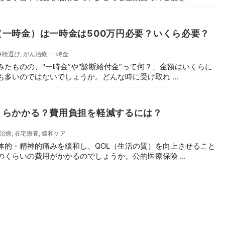
一時金）は一時金は500万円必要？いくら必要？
保険選び
,
がん治療
,
一時金
たものの、"一時金”や"診断給付金”って何？、金額はいくらに
多いのではないでしょうか。どんな時に受け取れ ...
くらかかる？費用負担を軽減するには？
治療
,
在宅療養
,
緩和ケア
体的・精神的痛みを緩和し、QOL（生活の質）を向上させること
くらいの費用がかかるのでしょうか。公的医療保険 ...