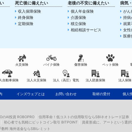
い
死亡後に備えたい
老後の不安に備えたい
病気
収入保障保険
個人年金保険
がん
終身保険
介護保険
持病
定期保険
積立保険
就業
相続相談サービス
女性
医療
火災保険
バイク保険
傷害保険
ペット保険
人自動車保険
法人火災保険
法人（高圧）電気
法人賠責保険
法人保険
内
インズウェブとは
お問い合わせ
取材の受付
個人
IOのAI投資 ROBOPRO
信用革命！低コストの信用取引ならSBIネオトレード証券
初心者でも気軽にビットコイン取引 BITPOINT
資産形成に、アートという選択
数料 海外送金ならSBIレミット