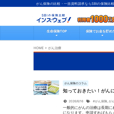
がん保険の比較・一括資料請求ならSBIの保険比
ブ
生命保険TOP
保険でお金を貯め
HOME
>
がん治療
がん保険のコラム
知っておきたい！がん
2026/6/16
#がん保険
,
が
一般的にがんの治療は長期に
になります。申請すればもらえ