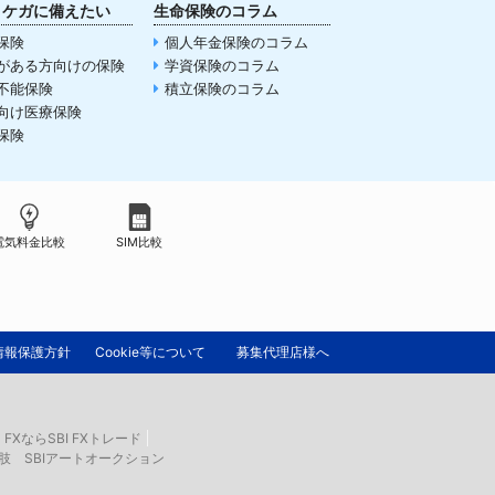
・ケガに備えたい
生命保険のコラム
保険
個人年金保険のコラム
がある方向けの保険
学資保険のコラム
不能保険
積立保険のコラム
向け医療保険
保険
電気料金比較
SIM比較
情報保護方針
Cookie等について
募集代理店様へ
FXならSBI FXトレード
肢 SBIアートオークション