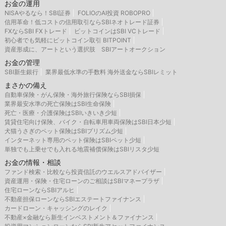
お金の運用
NISAやるなら！SBI証券
FOLIOのAI投資 ROBOPRO
信用革命！低コストの信用取引ならSBIネオトレード証券
FXならSBI FXトレード
ビットコインはSBI VCトレード
初心者でも気軽にビットコイン取引 BITPOINT
資産形成に、アートという選択肢 SBIアートオークション
お金の管理
SBI新生銀行
業界最低水準の手数料 海外送金ならSBIレミット
まさかの備え
自動車保険・がん保険・海外旅行保険ならSBI損保
業界最安水準の死亡保険はSBI生命保険
死亡・医療・介護保険はSBIいきいき少短
賃貸住宅向け保険、バイク・自転車用車両保険はSBI日本少短
犬猫うさぎのペット保険はSBIプリズム少短
インターネット専用のペット保険はSBIペット少短
単独でも上乗せでも入れる地震補償保険はSBIリスタ少短
お金の情報・相談
ファンド検索・比較なら投資信託のウエルスアドバイザー
資産運用・保険・住宅ローンのご相談はSBIマネープラザ
住宅ローンならSBIアルヒ
不動産担保ローンならSBIエステートファイナンス
カードローン・キャッシングのレイク
不動産×金融なら新生インベストメント＆ファイナンス