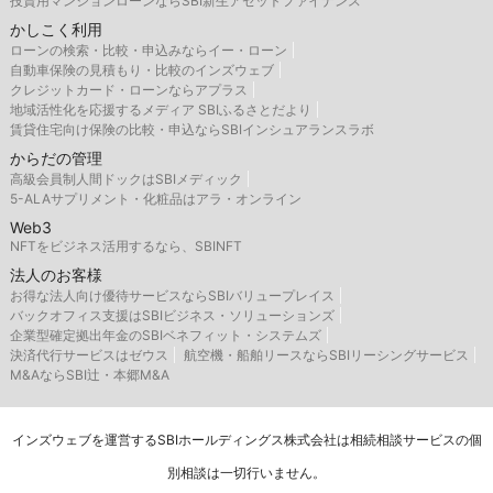
投資用マンションローンならSBI新生アセットファイナンス
かしこく利用
ローンの検索・比較・申込みならイー・ローン
自動車保険の見積もり・比較のインズウェブ
クレジットカード・ローンならアプラス
地域活性化を応援するメディア SBIふるさとだより
賃貸住宅向け保険の比較・申込ならSBIインシュアランスラボ
からだの管理
高級会員制人間ドックはSBIメディック
5-ALAサプリメント・化粧品はアラ・オンライン
Web3
NFTをビジネス活用するなら、SBINFT
法人のお客様
お得な法人向け優待サービスならSBIバリュープレイス
バックオフィス支援はSBIビジネス・ソリューションズ
企業型確定拠出年金のSBIベネフィット・システムズ
決済代行サービスはゼウス
航空機・船舶リースならSBIリーシングサービス
M&AならSBI辻・本郷M&A
インズウェブを運営するSBIホールディングス株式会社は相続相談サービスの個
別相談は一切行いません。