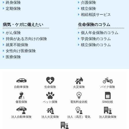
終身保険
介護保険
定期保険
積立保険
相続相談サービス
病気・ケガに備えたい
生命保険のコラム
がん保険
個人年金保険のコラム
持病がある方向けの保険
学資保険のコラム
就業不能保険
積立保険のコラム
女性向け医療保険
医療保険
自動車保険
生命保険
火災保険
バイク保険
傷害保険
ペット保険
電気料金比較
SIM比較
法人自動車保険
法人火災保険
法人（高圧）電気
法人賠責保険