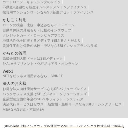
カードローン・キャッシングのレイク
不動産×金融なら新生インベストメント＆ファイナンス
投資用マンションローンならSBI新生アセットファイナンス
かしこく利用
ローンの検索・比較・申込みならイー・ローン
自動車保険の見積もり・比較のインズウェブ
クレジットカード・ローンならアプラス
地域活性化を応援するメディア SBIふるさとだより
賃貸住宅向け保険の比較・申込ならSBIインシュアランスラボ
からだの管理
高級会員制人間ドックはSBIメディック
5-ALAサプリメント・化粧品はアラ・オンライン
Web3
NFTをビジネス活用するなら、SBINFT
法人のお客様
お得な法人向け優待サービスならSBIバリュープレイス
バックオフィス支援はSBIビジネス・ソリューションズ
企業型確定拠出年金のSBIベネフィット・システムズ
決済代行サービスはゼウス
航空機・船舶リースならSBIリーシングサービス
M&AならSBI辻・本郷M&A
SBIの保険比較インズウェブを運営するSBIホールディングス株式会社は保険会