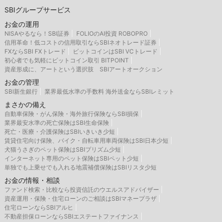
SBIグループサービス
お金の運用
NISAやるなら！SBI証券
FOLIOのAI投資 ROBOPRO
信用革命！低コストの信用取引ならSBIネオトレード証券
FXならSBI FXトレード
ビットコインはSBI VCトレード
初心者でも気軽にビットコイン取引 BITPOINT
資産形成に、アートという選択肢 SBIアートオークション
お金の管理
SBI新生銀行
業界最低水準の手数料 海外送金ならSBIレミット
まさかの備え
自動車保険・がん保険・海外旅行保険ならSBI損保
業界最安水準の死亡保険はSBI生命保険
死亡・医療・介護保険はSBIいきいき少短
賃貸住宅向け保険、バイク・自転車用車両保険はSBI日本少短
犬猫うさぎのペット保険はSBIプリズム少短
インターネット専用のペット保険はSBIペット少短
単独でも上乗せでも入れる地震補償保険はSBIリスタ少短
お金の情報・相談
ファンド検索・比較なら投資信託のウエルスアドバイザー
資産運用・保険・住宅ローンのご相談はSBIマネープラザ
住宅ローンならSBIアルヒ
不動産担保ローンならSBIエステートファイナンス