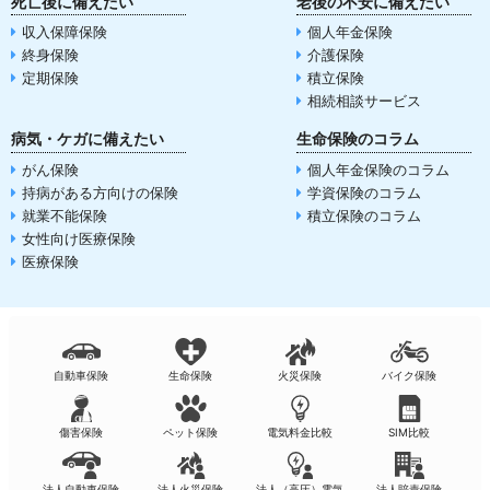
死亡後に備えたい
老後の不安に備えたい
収入保障保険
個人年金保険
終身保険
介護保険
定期保険
積立保険
相続相談サービス
病気・ケガに備えたい
生命保険のコラム
がん保険
個人年金保険のコラム
持病がある方向けの保険
学資保険のコラム
就業不能保険
積立保険のコラム
女性向け医療保険
医療保険
自動車保険
生命保険
火災保険
バイク保険
傷害保険
ペット保険
電気料金比較
SIM比較
法人自動車保険
法人火災保険
法人（高圧）電気
法人賠責保険