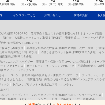
人自動車保険
法人火災保険
法人（高圧）電気
法人賠責保険
法人保険
内
インズウェブとは
お問い合わせ
取材の受付
個人
IOのAI投資 ROBOPRO
信用革命！低コストの信用取引ならSBIネオトレード証券
初心者でも気軽にビットコイン取引 BITPOINT
資産形成に、アートという選択
数料 海外送金ならSBIレミット
保険ならSBI損保
業界最安水準の死亡保険はSBI生命保険
死亡・医療・介護保
車用車両保険はSBI日本少短
犬猫うさぎのペット保険はSBIプリズム少短
イン
償保険はSBIリスタ少短
託のウエルスアドバイザー
資産運用・保険・住宅ローンのご相談はSBIマネープ
テートファイナンス
カードローン・キャッシングのレイク
不動産×金融なら新
I新生アセットファイナンス
らイー・ローン
自動車保険の見積もり・比較のインズウェブ
クレジットカード
SBIふるさとだより
賃貸住宅向け保険の比較・申込ならSBIインシュアランスラボ
ディック
5-ALAサプリメント・化粧品はアラ・オンライン
INFT
SBIバリュープレイス
バックオフィス支援はSBIビジネス・ソリューションズ
空機・船舶リースならSBIリーシングサービス
M&AならSBI辻・本郷M&A
＼
持病
があっても
あきらめない
！／