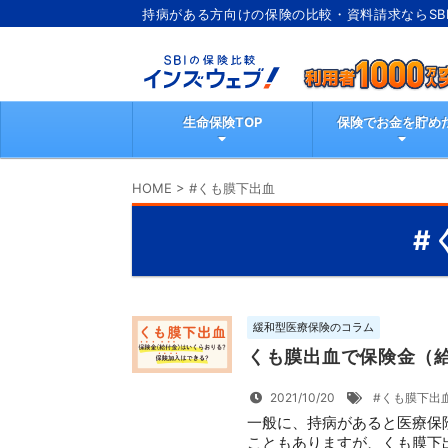
持病がある方向けの保険の比較・資料請求ならSB
インズウェブ
生命保険TOP
保険でお金を貯め
HOME
>
#くも膜下出血
#
緩和型医療保険のコラム
くも膜出血で保険金（
2021/10/20
#くも膜下出
一般に、持病があると医療保
こともありますが、くも膜下出