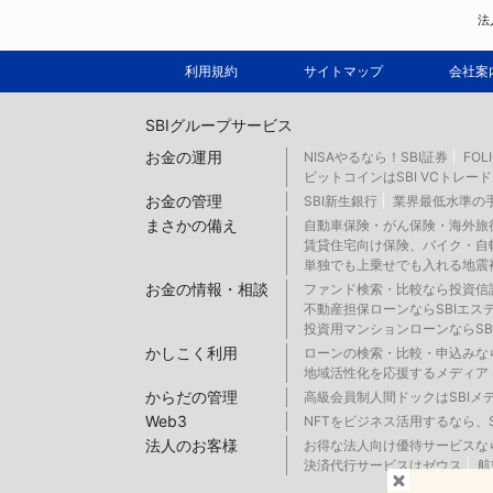
法
利用規約
サイトマップ
会社案
SBIグループサービス
お金の運用
NISAやるなら！SBI証券
FOL
ビットコインはSBI VCトレード
お金の管理
SBI新生銀行
業界最低水準の手
まさかの備え
自動車保険・がん保険・海外旅行
賃貸住宅向け保険、バイク・自転
単独でも上乗せでも入れる地震補
お金の情報・相談
ファンド検索・比較なら投資信
不動産担保ローンならSBIエス
投資用マンションローンならSB
かしこく利用
ローンの検索・比較・申込みな
地域活性化を応援するメディア 
からだの管理
高級会員制人間ドックはSBIメ
Web3
NFTをビジネス活用するなら、SB
法人のお客様
お得な法人向け優待サービスなら
決済代行サービスはゼウス
航