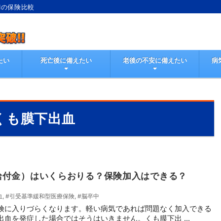
Iの保険比較
たい
死亡後に備えたい
老後の不安に備えたい
病
くも膜下出血
給付金）はいくらおりる？保険加入はできる？
血
,
#引受基準緩和型医療保険
,
#脳卒中
険に入りづらくなります。軽い病気であれば問題なく加入できる
血を発症した場合ではそうはいきません。くも膜下出 ...