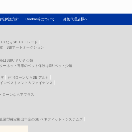
情報保護方針
Cookie等について
募集代理店様へ
FXならSBI FXトレード
肢 SBIアートオークション
険はSBIいきいき少短
ターネット専用のペット保険はSBIペット少短
ラザ
住宅ローンならSBIアルヒ
生インベストメント＆ファイナンス
・ローンならアプラス
企業型確定拠出年金のSBIベネフィット・システムズ